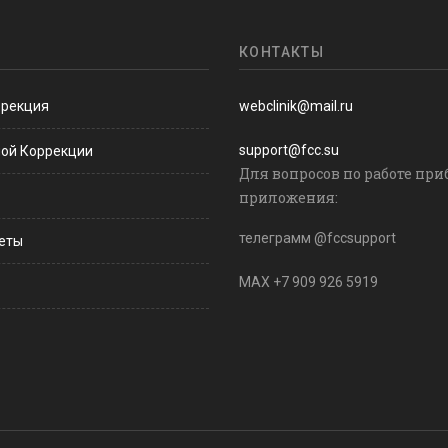
КОНТАКТЫ
ррекция
webclinik@mail.ru
support@fcc.su
ной Коррекции
Для вопросов по работе при
приложения:
телеграмм @fccsupport
веты
MAX +7 909 926 5919