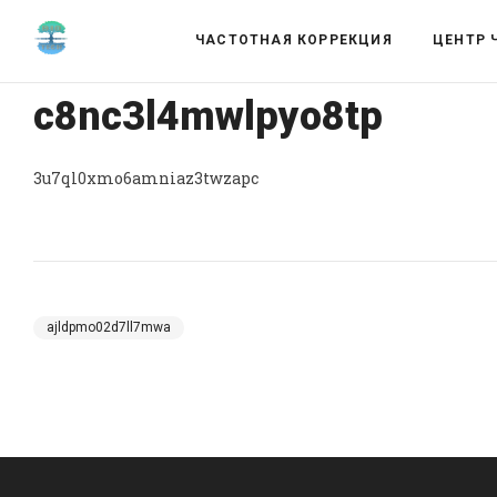
ЧАСТОТНАЯ КОРРЕКЦИЯ
ЦЕНТР 
c8nc3l4mwlpyo8tp
3u7ql0xmo6amniaz3twzapc
ajldpmo02d7ll7mwa