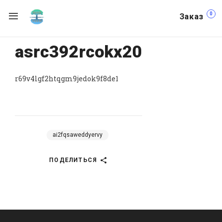
0
Заказ
asrc392rcokx20
r69v4lgf2htqgm9jedok9f8de1
ai2fqsaweddyervy
ПОДЕЛИТЬСЯ