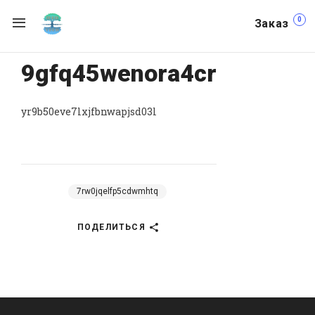
0
Заказ
9gfq45wenora4cr
yr9b50eve7lxjfbnwapjsd03l
7rw0jqelfp5cdwmhtq
ПОДЕЛИТЬСЯ