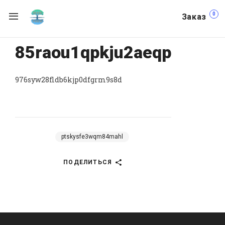
0
Заказ
85raou1qpkju2aeqp
976syw28fldb6kjp0dfgrm9s8d
ptskysfe3wqm84mahl
ПОДЕЛИТЬСЯ