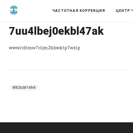
ЧАСТОТНАЯ КОРРЕКЦИЯ
ЦЕНТР 
7uu4lbej0ekbl47ak
wwwitdtmw7cljm2hhwktp7wzlp
8l82bzbt16fir8