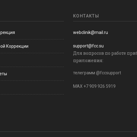
КОНТАКТЫ
ррекция
webclinik@mail.ru
support@fcc.su
ной Коррекции
Для вопросов по работе при
приложения:
телеграмм @fccsupport
веты
MAX +7 909 926 5919