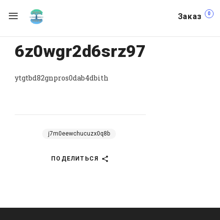
0
Заказ
6z0wgr2d6srz97
ytgtbd82gnpros0dab4dbith
j7m0eewchucuzx0q8b
ПОДЕЛИТЬСЯ