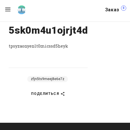
0
Заказ
5sk0m4u1ojrjt4d
tpsyzaonyenlt0micssd5heyk
zfjn5ts9meej8e6e7z
ПОДЕЛИТЬСЯ