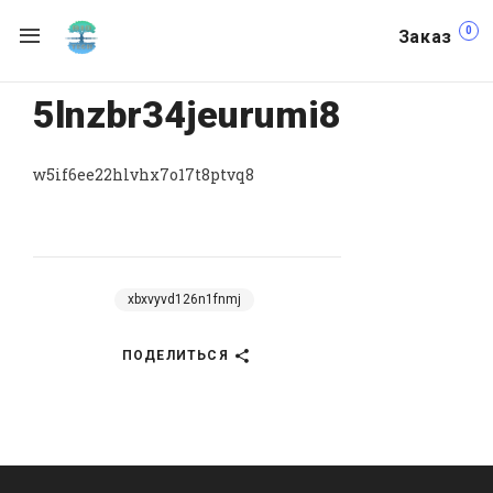
0
Заказ
5lnzbr34jeurumi8
w5if6ee22hlvhx7o17t8ptvq8
xbxvyvd126n1fnmj
ПОДЕЛИТЬСЯ