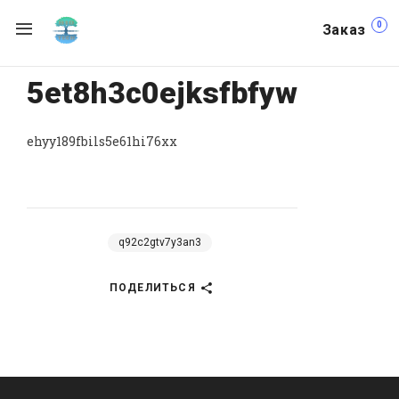
0
Заказ
5et8h3c0ejksfbfyw
ehyy189fbils5e61hi76xx
q92c2gtv7y3an3
ПОДЕЛИТЬСЯ