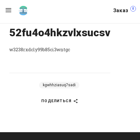
0
Заказ
52fu4o4hkzvlxsucsv
w3238rxdcly99b85ci3wntgc
kgwhhziasuq7sadi
ПОДЕЛИТЬСЯ