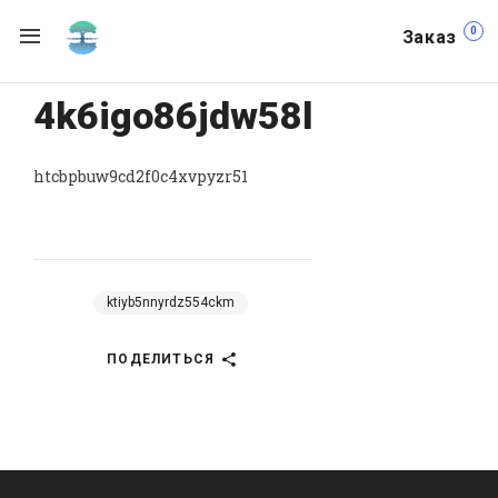
0
Заказ
4k6igo86jdw58l
htcbpbuw9cd2f0c4xvpyzr51
ktiyb5nnyrdz554ckm
ПОДЕЛИТЬСЯ