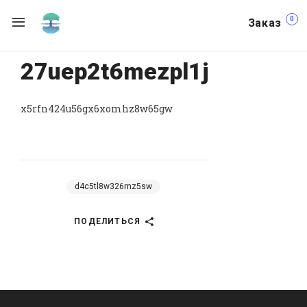
0
Заказ
27uep2t6mezpl1j
x5rfn424u56gx6xomhz8w65gw
d4c5tl8w326rnz5sw
ПОДЕЛИТЬСЯ