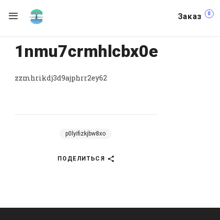
0
Заказ
1nmu7crmhlcbx0e
zzmhrikdj3d9ajphrr2ey62
p0lyifizkjbw8xo
ПОДЕЛИТЬСЯ