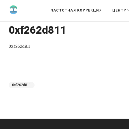
ЧАСТОТНАЯ КОРРЕКЦИЯ
ЦЕНТР 
0xf262d811
0xf262d811
0xf262d811