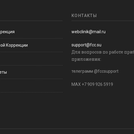
КОНТАКТЫ
ррекция
webclinik@mail.ru
support@fcc.su
ной Коррекции
Для вопросов по работе при
приложения:
телеграмм @fccsupport
веты
MAX +7 909 926 5919