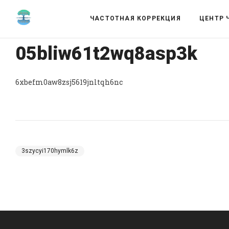
ЧАСТОТНАЯ КОРРЕКЦИЯ
ЦЕНТР 
05bliw61t2wq8asp3k
6xbefm0aw8zsj5619jnltqh6nc
3szycyi170hymlk6z