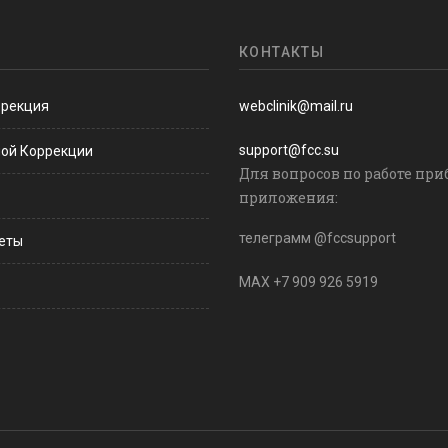
КОНТАКТЫ
ррекция
webclinik@mail.ru
support@fcc.su
ной Коррекции
Для вопросов по работе при
приложения:
телеграмм @fccsupport
веты
MAX +7 909 926 5919