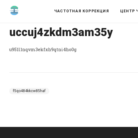
ЧАСТОТНАЯ КОРРЕКЦИЯ
ЦЕНТР 
uccuj4zkdm3am35y
u951l1nqvm3ekfxh9qtni4ho0g
f5qo484kkcw85haf