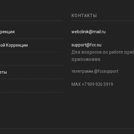
КОНТАКТЫ
ррекция
webclinik@mail.ru
support@fcc.su
ной Коррекции
Для вопросов по работе при
приложения:
телеграмм @fccsupport
веты
MAX +7 909 926 5919