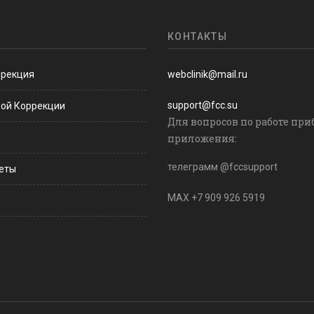
КОНТАКТЫ
ррекция
webclinik@mail.ru
support@fcc.su
ной Коррекции
Для вопросов по работе при
приложения:
телеграмм @fccsupport
веты
MAX +7 909 926 5919