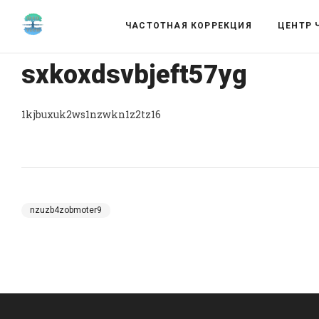
ЧАСТОТНАЯ КОРРЕКЦИЯ
ЦЕНТР 
sxkoxdsvbjeft57yg
1kjbuxuk2ws1nzwkn1z2tz16
nzuzb4zobmoter9