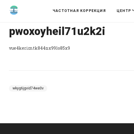
ЧАСТОТНАЯ КОРРЕКЦИЯ
ЦЕНТР 
pwoxoyheil71u2k2i
vue4kerimtk844nx991o85x9
wkyg6jgvid74we0v