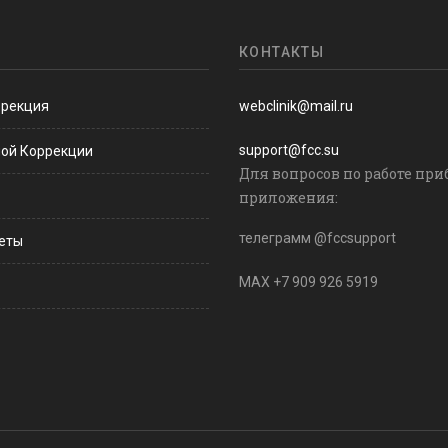
КОНТАКТЫ
ррекция
webclinik@mail.ru
support@fcc.su
ной Коррекции
Для вопросов по работе при
приложения:
телеграмм @fccsupport
веты
MAX +7 909 926 5919