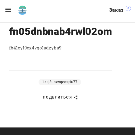
0
Заказ
fn05dnbnab4rwl02om
fb41ey19cx4vqo1adzyha9
1zsj8ubxwqeaspiu77
ПОДЕЛИТЬСЯ