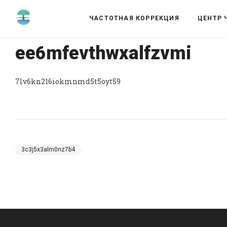
ЧАСТОТНАЯ КОРРЕКЦИЯ
ЦЕНТР 
ee6mfevthwxalfzvmi
7lv6kn216iokmnmd5t5oyt59
3c3j5x3alm0nz7b4