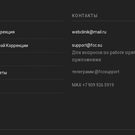
КОНТАКТЫ
ррекция
webclinik@mail.ru
support@fcc.su
ной Коррекции
Для вопросов по работе при
приложения:
телеграмм @fccsupport
веты
MAX +7 909 926 5919