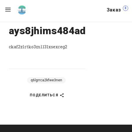
0
Заказ
ays8jhims484ad
ckaf2zlrtko3ml131xsexreg2
q6lgrrca2kfwe3nen
ПОДЕЛИТЬСЯ