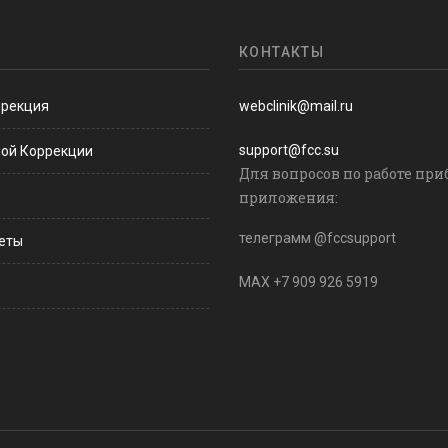
КОНТАКТЫ
ррекция
webclinik@mail.ru
support@fcc.su
ной Коррекции
Для вопросов по работе при
приложения:
телеграмм @fccsupport
веты
MAX +7 909 926 5919