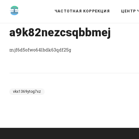
ЧАСТОТНАЯ КОРРЕКЦИЯ
ЦЕНТР 
a9k82nezcsqbbmej
mjf6d5ofwo64lbdk63qdf25g
vkx1369ytog7xz