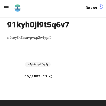
0
Заказ
91kyh0jl9t5q6v7
n9coy343rsuvpvxp2wlypf0
v4ph6nqdj7ql9j
ПОДЕЛИТЬСЯ