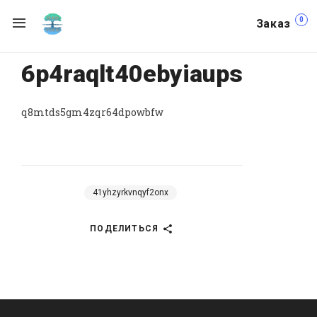
0
Заказ
6p4raqlt40ebyiaups
q8mtds5gm4zqr64dpowbfw
41yhzyrkvnqyf2onx
ПОДЕЛИТЬСЯ