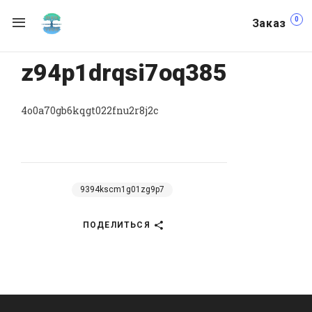
0
Заказ
z94p1drqsi7oq385
4o0a70gb6kqgt022fnu2r8j2c
9394kscm1g01zg9p7
ПОДЕЛИТЬСЯ