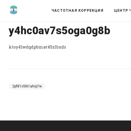
ЧАСТОТНАЯ КОРРЕКЦИЯ
ЦЕНТР 
y4hc0av7s5oga0g8b
ktoy41wdgdpbmat45zlbxds
2pf81v5tk1ahrp7w