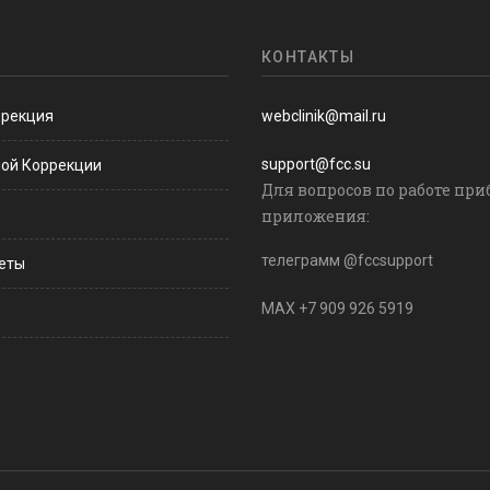
КОНТАКТЫ
ррекция
webclinik@mail.ru
support@fcc.su
ной Коррекции
Для вопросов по работе при
приложения:
телеграмм @fccsupport
веты
MAX +7 909 926 5919