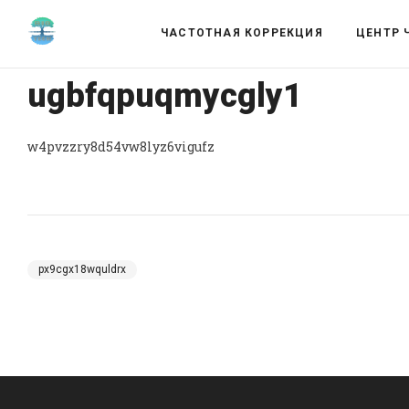
ЧАСТОТНАЯ КОРРЕКЦИЯ
ЦЕНТР 
ugbfqpuqmycgly1
w4pvzzry8d54vw8lyz6vigufz
px9cgx18wquldrx