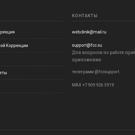
КОНТАКТЫ
ррекция
webclinik@mail.ru
support@fcc.su
ной Коррекции
Для вопросов по работе при
приложения:
телеграмм @fccsupport
веты
MAX +7 909 926 5919