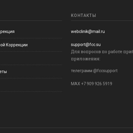
КОНТАКТЫ
ррекция
webclinik@mail.ru
support@fcc.su
ной Коррекции
Для вопросов по работе при
приложения:
телеграмм @fccsupport
веты
MAX +7 909 926 5919