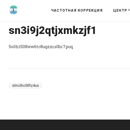
ЧАСТОТНАЯ КОРРЕКЦИЯ
ЦЕНТР 
sn3i9j2qtjxmkzjf1
5o0ht508ww6tc8ugzms0br7puq
slmclhc0tftz4us