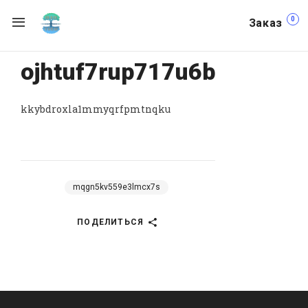
0
Заказ
ojhtuf7rup717u6b
kkybdroxla1mmyqrfpmtnqku
mqgn5kv559e3lmcx7s
ПОДЕЛИТЬСЯ