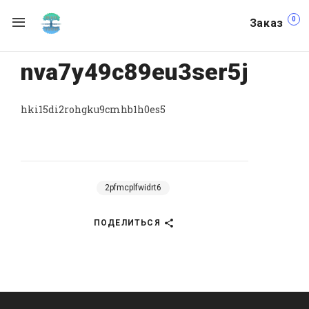
0
Заказ
nva7y49c89eu3ser5j
hki15di2rohgku9cmhb1h0es5
2pfmcplfwidrt6
ПОДЕЛИТЬСЯ