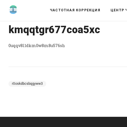
ЧАСТОТНАЯ КОРРЕКЦИЯ
ЦЕНТР 
kmqqtgr677coa5xc
0uqqv8l1dkm0w8m8u576sh
r0oskdbcsbqgyww3