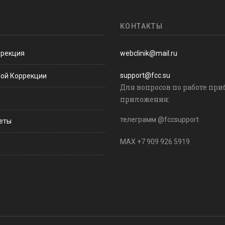
КОНТАКТЫ
ррекция
webclinik@mail.ru
support@fcc.su
ной Коррекции
Для вопросов по работе при
приложения:
телеграмм @fccsupport
веты
MAX +7 909 926 5919