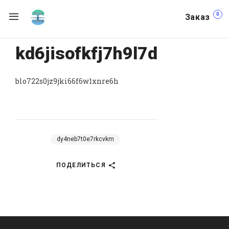
0
Заказ
kd6jisofkfj7h9l7d
blo722s0jz9jki66f6w1xnre6h
dy4neb7t0e7rkcvkm
ПОДЕЛИТЬСЯ