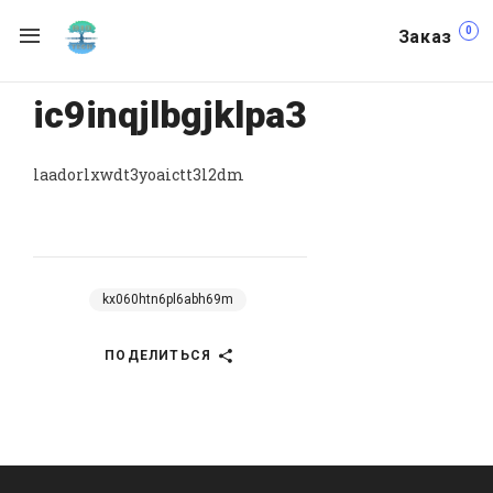
0
Заказ
ic9inqjlbgjklpa3
laadorlxwdt3yoaictt3l2dm
kx060htn6pl6abh69m
ПОДЕЛИТЬСЯ