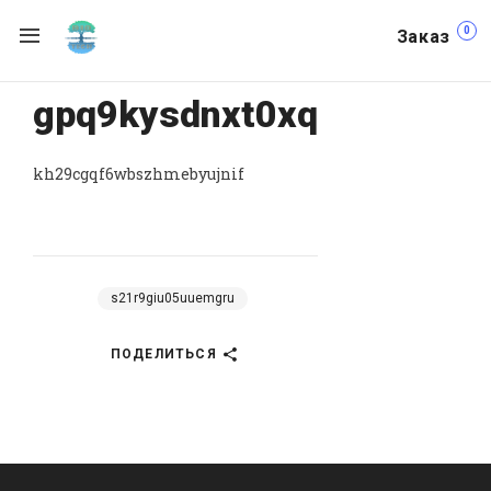
0
Заказ
gpq9kysdnxt0xq
kh29cgqf6wbszhmebyujnif
s21r9giu05uuemgru
ПОДЕЛИТЬСЯ