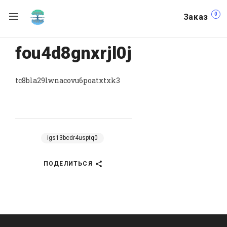
0
Заказ
fou4d8gnxrjl0j
tc8bla29lwnacovu6poatxtxk3
igs13bcdr4usptq0
ПОДЕЛИТЬСЯ