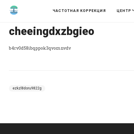
ЧАСТОТНАЯ КОРРЕКЦИЯ
ЦЕНТР 
cheeingdxzbgieo
b4rv0d58ibqppok3qvomnvdv
ezkzl8doru9822g