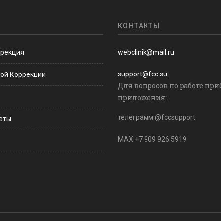
КОНТАКТЫ
ррекция
webclinik@mail.ru
support@fcc.su
ной Коррекции
Для вопросов по работе при
приложения:
телеграмм @fccsupport
веты
MAX +7 909 926 5919