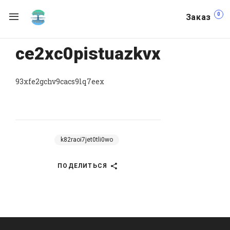
0
Заказ
ce2xc0pistuazkvx
93xfe2gchv9cacs9lq7eex
k82raoi7jet0tli0wo
ПОДЕЛИТЬСЯ