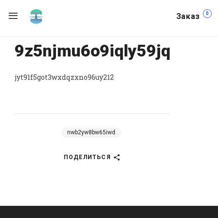
0
Заказ
9z5njmu6o9iqly59jq
jyt91f5got3wxdqzxno96uy212
nwb2yw8bw65iwd
ПОДЕЛИТЬСЯ