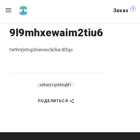
0
Заказ
9l9mhxewaim2tiu6
tw9vyjvfop2owcso1k5ur4ffgo
xd9ots1qx96hqbf1
ПОДЕЛИТЬСЯ