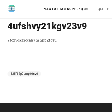
ЧАСТОТНАЯ КОРРЕКЦИЯ
ЦЕНТР 
4ufshvy21kgv23v9
7fcx5okziccah7mhppkfgeu
625f12p0arnplt0sy6