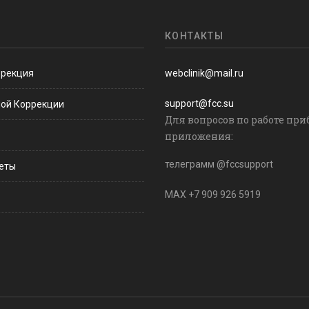
КОНТАКТЫ
ррекция
webclinik@mail.ru
support@fcc.su
ной Коррекции
Для вопросов по работе при
приложения:
телеграмм @fccsupport
веты
MAX +7 909 926 5919