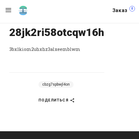
0
Заказ
28jk2ri58otcqw16h
3bx1kiom2uhxhz3alxeemblwm
cbzg7spbwjl4on
ПОДЕЛИТЬСЯ