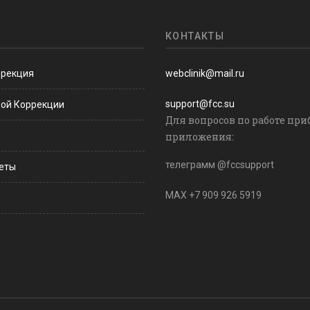
КОНТАКТЫ
ррекция
webclinik@mail.ru
support@fcc.su
ной Коррекции
Для вопросов по работе при
приложения:
телеграмм @fccsupport
веты
MAX +7 909 926 5919