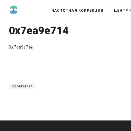
ЧАСТОТНАЯ КОРРЕКЦИЯ
ЦЕНТР 
0x7ea9e714
0x7ea9e714
0x7ea9e714