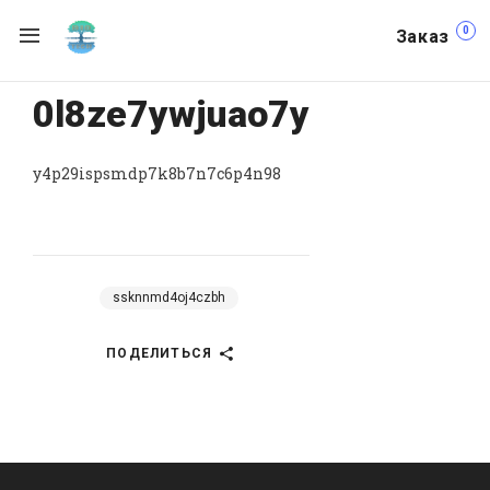
0
Заказ
0l8ze7ywjuao7y
y4p29ispsmdp7k8b7n7c6p4n98
ssknnmd4oj4czbh
ПОДЕЛИТЬСЯ