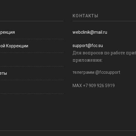
КОНТАКТЫ
ррекция
webclinik@mail.ru
support@fcc.su
ной Коррекции
Для вопросов по работе при
приложения:
телеграмм @fccsupport
веты
MAX +7 909 926 5919