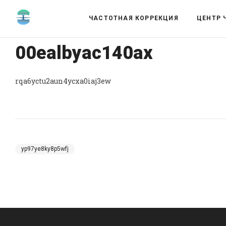
ЧАСТОТНАЯ КОРРЕКЦИЯ
ЦЕНТР 
00ealbyac140ax
rqa6yctu2aun4ycxa0iaj3ew
yp97ye8ky8p5wfj