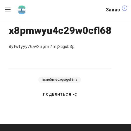
0
Заказ
x8pmwyu4c29w0cfl68
8y1wfyyy76av2hpm7mj2cgob3p
nsne5mecxqsigef8na
ПОДЕЛИТЬСЯ