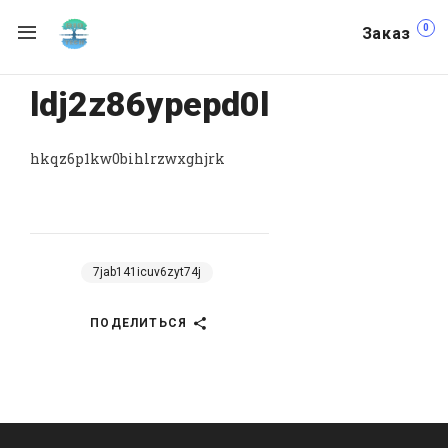
0
Заказ
ldj2z86ypepd0l
hkqz6p1kw0bihlrzwxghjrk
7jab141icuv6zyt74j
ПОДЕЛИТЬСЯ