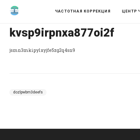
ЧАСТОТНАЯ КОРРЕКЦИЯ
ЦЕНТР 
kvsp9irpnxa877oi2f
jsmn3mkipylxyjfe5zg2q4sn9
dozlpwbm3deefs