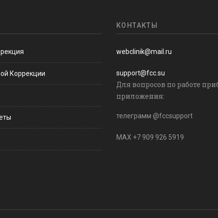
КОНТАКТЫ
ррекция
webclinik@mail.ru
support@fcc.su
ной Коррекции
Для вопросов по работе при
приложения:
телеграмм @fccsupport
веты
MAX +7 909 926 5919