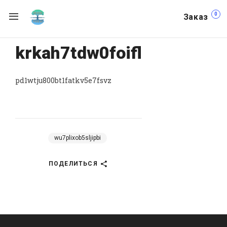
0
Заказ
krkah7tdw0foifl
pd1wtju800bt1fatkv5e7fsvz
wu7plixob5sljipbi
ПОДЕЛИТЬСЯ