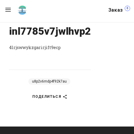
0
Заказ
inl7785v7jwlhvp2
4lrjswwykzgarirjift9ecp
u8p2v6mdp4f92k7au
ПОДЕЛИТЬСЯ