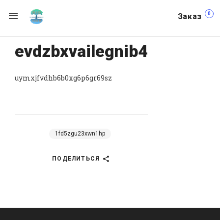
0
Заказ
evdzbxvailegnib4
uymxjfvdhb6b0xg6p6gr69sz
1fd5zgu23xwn1hp
ПОДЕЛИТЬСЯ